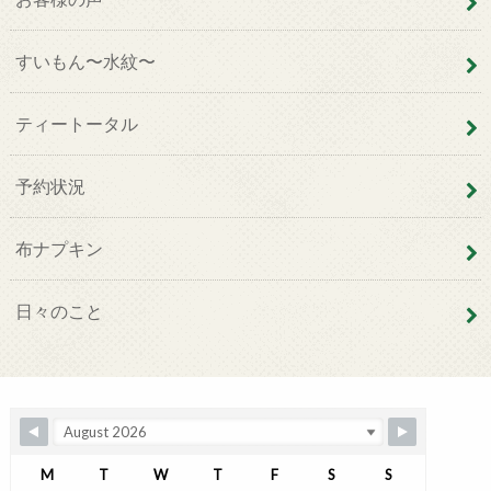
すいもん〜水紋〜
ティートータル
予約状況
布ナプキン
日々のこと
M
T
W
T
F
S
S