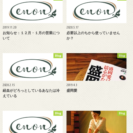
2019.11.20
2020.5.17
お知らせ：１２月・１月の営業につ
必要以上のちから使っていません
いて
か？
Blog
Blog
2020.2.15
2019.4.3
経血がどろっとしているあなたは冷
盛岡愛
えている
Blog
Blog