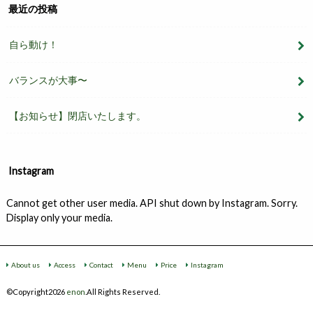
最近の投稿
自ら動け！
バランスが大事〜
【お知らせ】閉店いたします。
Instagram
Cannot get other user media. API shut down by Instagram. Sorry.
Display only your media.
About us
Access
Contact
Menu
Price
Instagram
©Copyright2026
enon
.All Rights Reserved.