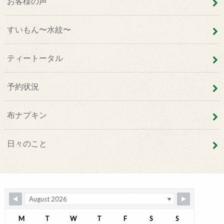
お客様の声
すいもん〜水紋〜
ティートータル
予約状況
布ナプキン
日々のこと
M
T
W
T
F
S
S