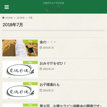
人生がスムーズになる
HOME
2018年
7月
2018年7月
Blog
金の・・・
2018.07.31
Blog
おみそ汁をぜひ！
2018.07.29
Blog
お子様連れも
2018.07.27
Blog
第６回 お腹セラピー体験会の開催です♪