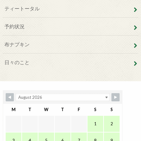
ティートータル
予約状況
布ナプキン
日々のこと
M
T
W
T
F
S
S
1
2
3
4
5
6
7
8
9