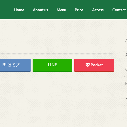
Home
About us
Menu
Price
Access
Contact
セラピスト
ティートータル
腸もみ
ハーブテント
タイ古式マッサージ
ハーブボール
はてブ
Pocket