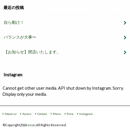
最近の投稿
自ら動け！
バランスが大事〜
【お知らせ】閉店いたします。
Instagram
Cannot get other user media. API shut down by Instagram. Sorry.
Display only your media.
About us
Access
Contact
Menu
Price
Instagram
©Copyright2026
enon
.All Rights Reserved.