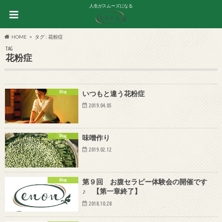
人生がスムーズになる
HOME
タグ : 花粉症
TAG
花粉症
Blog
いつもと違う花粉症
2019.04.05
Blog
味噌作り
2019.02.12
Blog
第９回 お腹セラピー体験会の開催です
♪ 【第一章終了】
2018.10.28