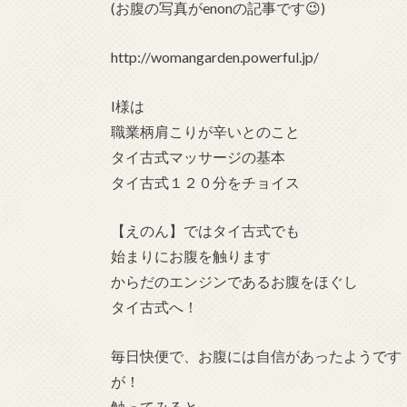
(お腹の写真がenonの記事です😉)
http://womangarden.powerful.jp/
I様は
職業柄肩こりが辛いとのこと
タイ古式マッサージの基本
タイ古式１２０分をチョイス
【えのん】ではタイ古式でも
始まりにお腹を触ります
からだのエンジンであるお腹をほぐし
タイ古式へ！
毎日快便で、お腹には自信があったようです
が！
触ってみると