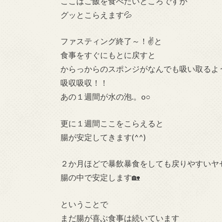
ここはご飯を食べたいところですが
グッとこらえます💦
ファスティング終了～！✌と
食事をすぐにもとに戻すと
からっからのスポンジがなんでも吸い取るよ
吸収吸収！！
あの１週間が水の泡.。o○
更に１週間ここをこらえると
腸が安定してきます(^^)
２か月ほどで暴飲暴食をしても戻りやすいヤ
腸の中で安定します🏡
ということで
まだ腸が喜ぶ食事は続いています