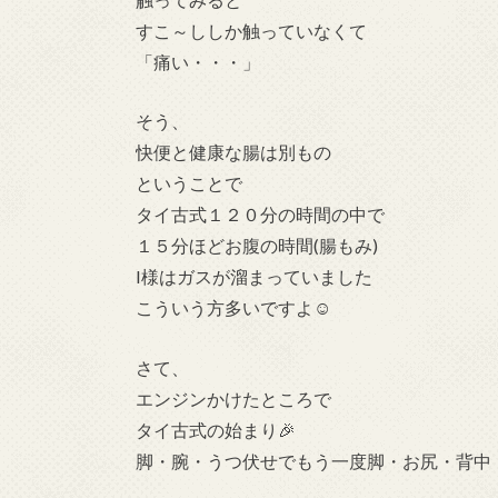
すこ～ししか触っていなくて
「痛い・・・」
そう、
快便と健康な腸は別もの
ということで
タイ古式１２０分の時間の中で
１５分ほどお腹の時間(腸もみ)
I様はガスが溜まっていました
こういう方多いですよ☺
さて、
エンジンかけたところで
タイ古式の始まり🎉
脚・腕・うつ伏せでもう一度脚・お尻・背中