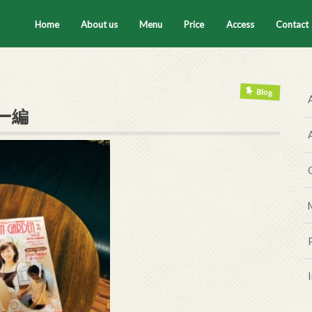
Home
About us
Menu
Price
Access
Contact
セラピスト
ティートータル
腸もみ
ハーブテント
タイ古式マッサージ
ハーブボール
Blog
ー編