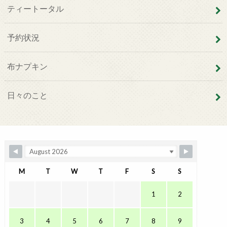
ティートータル
予約状況
布ナプキン
日々のこと
M
T
W
T
F
S
S
1
2
3
4
5
6
7
8
9