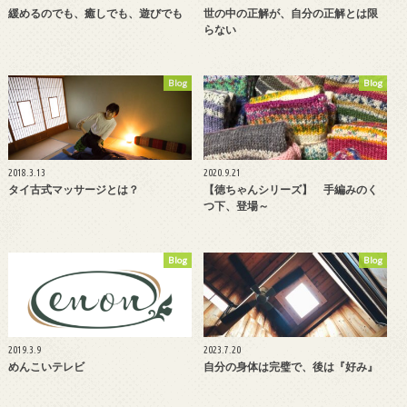
緩めるのでも、癒しでも、遊びでも
世の中の正解が、自分の正解とは限
らない
Blog
Blog
2018.3.13
2020.9.21
タイ古式マッサージとは？
【徳ちゃんシリーズ】 手編みのく
つ下、登場～
Blog
Blog
2019.3.9
2023.7.20
めんこいテレビ
自分の身体は完璧で、後は『好み』