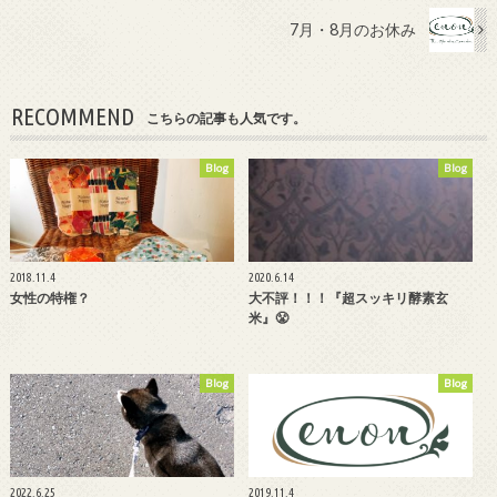
7月・8月のお休み
RECOMMEND
こちらの記事も人気です。
Blog
Blog
2018.11.4
2020.6.14
女性の特権？
大不評！！！『超スッキリ酵素玄
米』😤
Blog
Blog
2022.6.25
2019.11.4