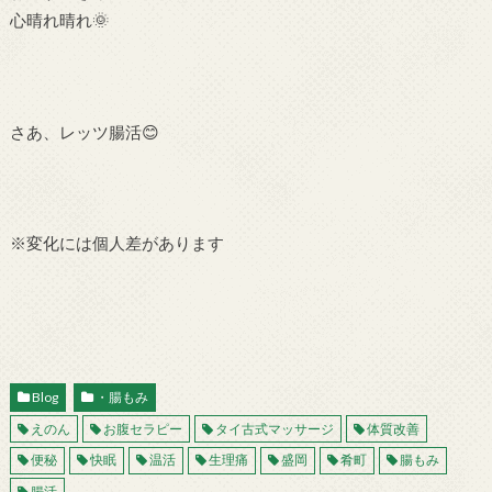
心晴れ晴れ🌞
さあ、レッツ腸活😊
※変化には個人差があります
Blog
・腸もみ
えのん
お腹セラピー
タイ古式マッサージ
体質改善
便秘
快眠
温活
生理痛
盛岡
肴町
腸もみ
腸活