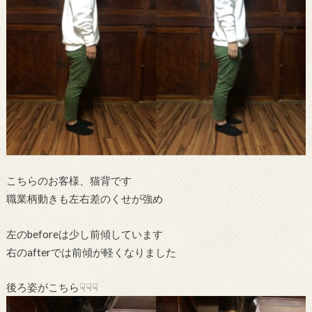
こちらのお客様、猫背です
職業柄動きも左右差のくせが強め
左のbeforeは少し前傾しています
右のafterでは前傾が軽くなりました
後ろ姿がこちら☟☟☟