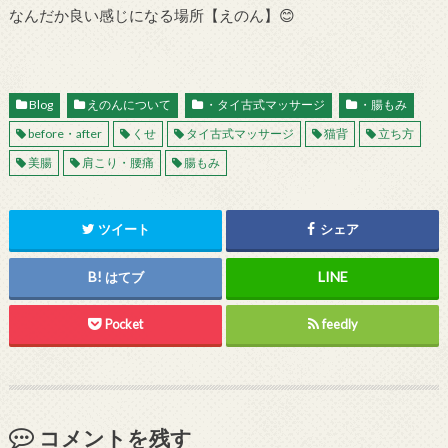
なんだか良い感じになる場所【えのん】😊
Blog
えのんについて
・タイ古式マッサージ
・腸もみ
before・after
くせ
タイ古式マッサージ
猫背
立ち方
美腸
肩こり・腰痛
腸もみ
ツイート
シェア
はてブ
Pocket
feedly
コメントを残す