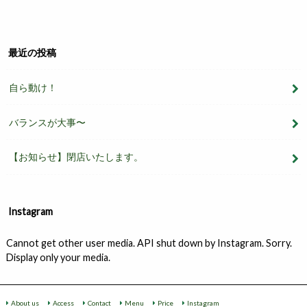
最近の投稿
自ら動け！
バランスが大事〜
【お知らせ】閉店いたします。
Instagram
Cannot get other user media. API shut down by Instagram. Sorry.
Display only your media.
About us
Access
Contact
Menu
Price
Instagram