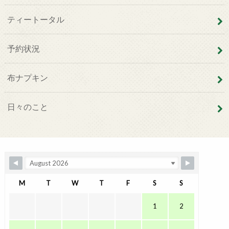
ティートータル
予約状況
布ナプキン
日々のこと
M
T
W
T
F
S
S
1
2