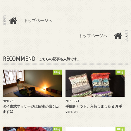
トップページへ
トップページへ
RECOMMEND
こちらの記事も人気です。
Blog
Blog
2020.5.23
2019.10.24
タイ古式マッサージは個性が強く出
手編みくつ下、入荷しました🧦 厚手
ます😊
version
Blog
Blog