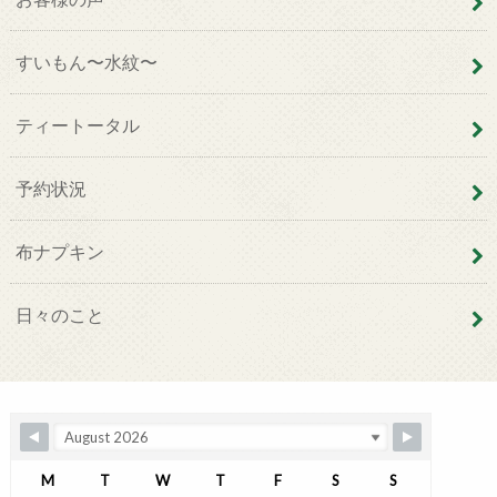
すいもん〜水紋〜
ティートータル
予約状況
布ナプキン
日々のこと
M
T
W
T
F
S
S