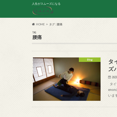
人生がスムーズになる
HOME
タグ : 腰痛
TAG
腰痛
タ
Blog
ズ
2023
タイ
en
いま