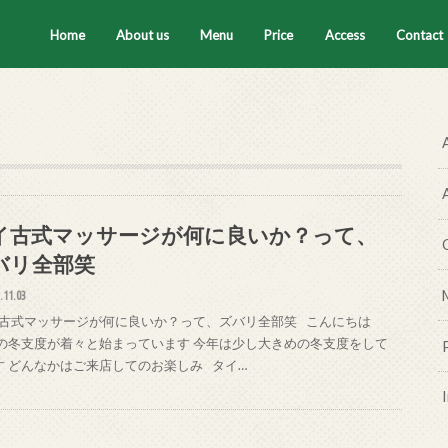
Home
About us
Menu
Price
Access
Contact
セラピスト
ティートータル
腸もみ
ハーブテント
タイ古式マッサージ
ハーブボール
イ古式マッサージが何に良いか？って、
バリ全部笑
.11.03
古式マッサージが何に良いか？って、ズバリ全部笑 こんにちは
onの冬支度が着々と始まっています 今年は少し大きめの冬支度をして
す どんなかはご来店してのお楽しみ タイ…