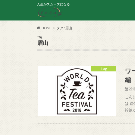
人生がスムーズになる
HOME
タグ : 眉山
TAG
眉山
ワ
Blog
編
2018
こん
は 連
幹線