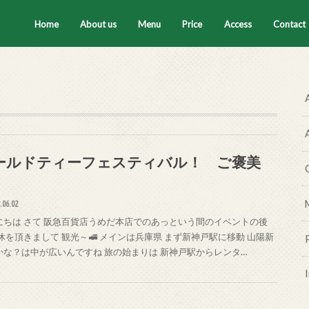
Home
About us
Menu
Price
Access
Contact
セラピスト
ティートータル
腸もみ
ハーブテント
タイ古式マッサージ
ハーブボール
ールドティーフェスティバル！ ご褒美
.06.02
にちは さて 阪急百貨店うめだ本店でのあっという間のイベントの後
休を頂きまして 観光～🚅 メインは兵庫県 まず新神戸駅に移動 山陽新
かな？は中が広いんですね 旅の始まりは 新神戸駅からレンタ…