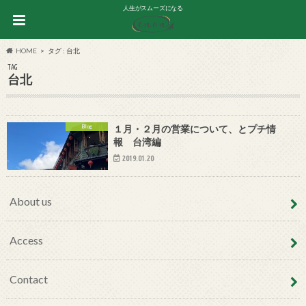
人生がスムーズになる
HOME
タグ : 台北
TAG
台北
Blog
１月・２月の営業について、とプチ情
報 台湾編
2019.01.20
About us
Access
Contact