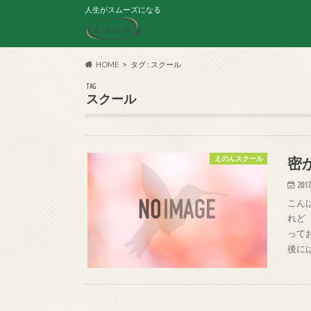
人生がスムーズになる
HOME
タグ : スクール
TAG
スクール
密
えのんスクール
2017
こん
れど
って
後に