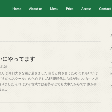
Home
About us
Menu
Price
Access
Contact
セラピスト
ティートータル
腸もみ
ハーブテント
タイ古式マッサージ
ハーブボール
かにやってます
.11.26
ばんは 今日大きな鏡が届きました 自分と向き合うため それもいいけ
 『えのんスクール』のためです JASPER時代にも鏡が欲しいな～と思
おりました それはタイ古式では姿勢がとても大事だからです 数か月
はま…